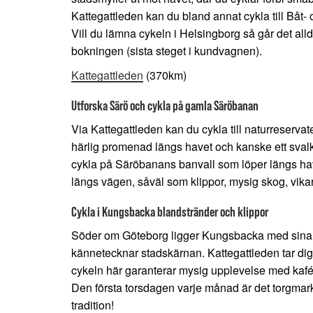
Kattegattleden kan du bland annat cykla till Båt-
Vill du lämna cykeln i Helsingborg så går det alld
bokningen (sista steget i kundvagnen).
Kattegattleden
(370km)
Utforska Särö och cykla på gamla Säröbanan
Via Kattegattleden kan du cykla till naturreserva
härlig promenad längs havet och kanske ett sval
cykla på Säröbanans banvall som löper längs have
längs vägen, såväl som klippor, mysig skog, vik
Cykla i Kungsbacka blandstränder och klippor
Söder om Göteborg ligger Kungsbacka med sina
kännetecknar stadskärnan. Kattegattleden tar dig
cykeln här garanterar mysig upplevelse med kafée
Den första torsdagen varje månad är det torgma
tradition!