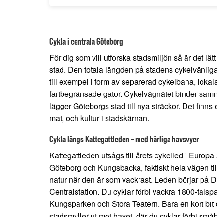
Cykla i centrala Göteborg
För dig som vill utforska stadsmiljön så är det lät
stad. Den totala längden på stadens cykelvänliga
till exempel i form av separerad cykelbana, loka
fartbegränsade gator. Cykelvägnätet binder samm
lägger Göteborgs stad till nya sträckor. Det finns
mat, och kultur i stadskärnan.
Cykla längs Kattegattleden – med härliga havsvyer
Kattegattleden utsågs till årets cykelled i Europ
Göteborg och Kungsbacka, faktiskt hela vägen ti
natur när den är som vackrast. Leden börjar på D
Centralstation. Du cyklar förbi vackra 1800-tals
Kungsparken och Stora Teatern. Bara en kort bit d
stadsmyller ut mot havet, där du cyklar förbi små