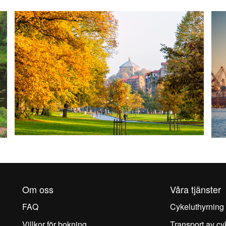
Om oss
Våra tjänster
FAQ
Cykeluthyrning
Villkor för bokning
Transport av cy