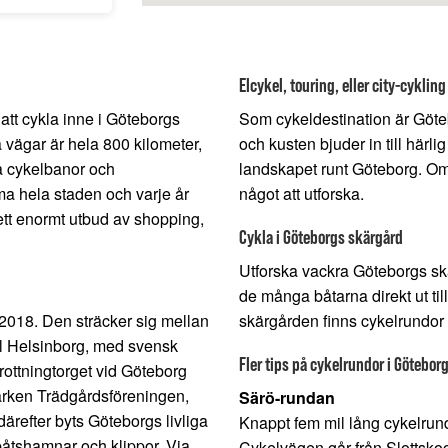
Elcykel, touring, eller city-cykling
t att cykla inne i Göteborgs
Som cykeldestination är Göte
 vägar är hela 800 kilometer,
och kusten bjuder in till härli
la cykelbanor och
landskapet runt Göteborg. Om 
a hela staden och varje år
något att utforska.
 ett enormt utbud av shopping,
Cykla i Göteborgs skärgård
Utforska vackra Göteborgs sk
de många båtarna direkt ut ti
a 2018. Den sträcker sig mellan
skärgården finns cykelrundor
ll Helsinborg, med svensk
Fler tips på cykelrundor i Götebor
rottningtorget vid Göteborg
parken Trädgårdsföreningen,
Särö-rundan
ärefter byts Göteborgs livliga
Knappt fem mil lång cykelrund
båtshamnar och klippor. Via
Cykelvägen går från Slottskoge