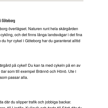
 i Göteborg
borg överlägset. Naturen runt hela skärgården
g cykling, och det finns långa landsvägar i det fina
du hyr cykel i Göteborg har du garanterat alltid
ärgård på cykel! Du kan ta med cykeln på en av
ll öar som till exempel Brännö och Hönö. Ute i
 som passar alla.
g
a där du slipper trafik och jobbiga backar.
n, till Lindås, Kullavik och ända till Särö där du