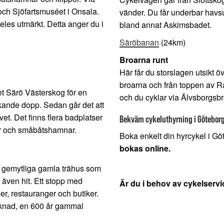
 och Sjöfartsmuséet i Onsala.
vänder. Du får underbar havsu
eles utmärkt. Detta anger du i
bland annat Askimsbadet.
Säröbanan
(24km)
Broarna runt
Här får du storslagen utsikt 
broarna och från toppen av R
tet Särö Västerskog för en
och du cyklar via Älvsborgsb
kande dopp. Sedan går det att
t. Det finns flera badplatser
Bekväm cykeluthyrning i Göteborg 
ar och småbåtshamnar.
Boka enkelt din hyrcykel i G
bokas online.
 gemytliga gamla trähus som
 även hit. Ett stopp med
Är du i behov av cykelserv
r, restauranger och butiker.
rknad, en 600 år gammal