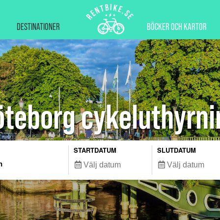
DESTINATIONER
BÖCKER OCH KARTOR
öteborg cykeluthyrni
STARTDATUM
SLUTDATUM