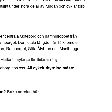
tsikt under stora delar av rundan och cyklar förbi
över centrala Göteborg och hamninloppet från
amberget. Den totala längden är 15 kilometer,
ron, Ramberget, Göta Älvbron och Masthugget.
– boka din cykel på Rentbike.se i dag
öteborg hos oss.
All cykeluthyrning måste
ice?
Boka service här