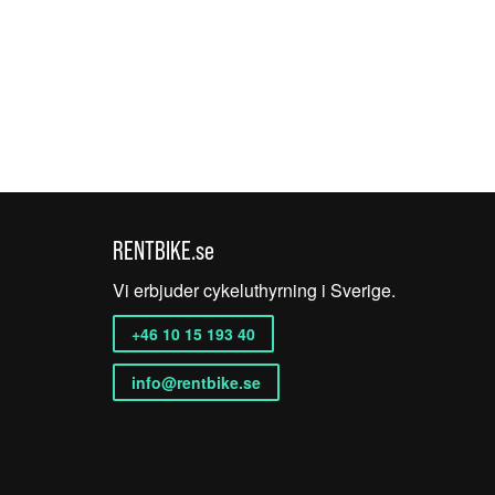
RENTBIKE.se
Vi erbjuder cykeluthyrning i Sverige.
+46 10 15 193 40
info@rentbike.se