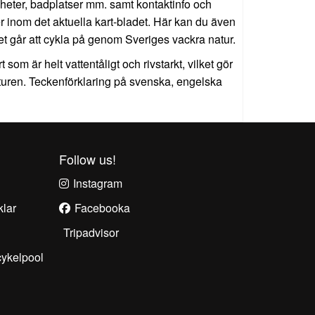
heter, badplatser mm. samt kontaktinfo och
er inom det aktuella kart-bladet. Här kan du även
et går att cykla på genom Sveriges vackra natur.
 som är helt vattentåligt och rivstarkt, vilket gör
turen. Teckenförklaring på svenska, engelska
Follow us!
Instagram
klar
Facebook
a
Tripadvisor
cykelpool