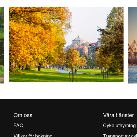
Om oss
Våra tjänster
FAQ
Cykeluthyrning
Villkor för bokning
Transport av cy