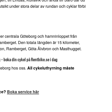
tsikt under stora delar av rundan och cyklar förbi
över centrala Göteborg och hamninloppet från
amberget. Den totala längden är 15 kilometer,
ron, Ramberget, Göta Älvbron och Masthugget.
– boka din cykel på Rentbike.se i dag
öteborg hos oss.
All cykeluthyrning måste
ice?
Boka service här