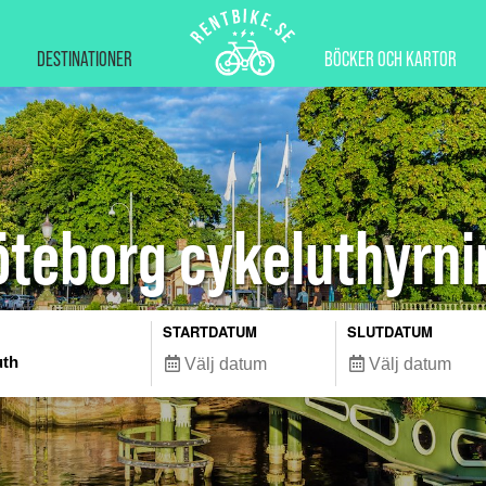
DESTINATIONER
BÖCKER OCH KARTOR
öteborg cykeluthyrni
STARTDATUM
SLUTDATUM