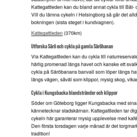
Kattegattleden kan du bland annat cykla till Båt-
Vill du lämna cykeln i Helsingborg så går det alld
bokningen (sista steget i kundvagnen).
Kattegattleden
(370km)
Utforska Särö och cykla på gamla Säröbanan
Via Kattegattleden kan du cykla till naturreserva
härlig promenad längs havet och kanske ett sval
cykla på Säröbanans banvall som löper längs have
längs vägen, såväl som klippor, mysig skog, vik
Cykla i Kungsbacka blandstränder och klippor
Söder om Göteborg ligger Kungsbacka med sina
kännetecknar stadskärnan. Kattegattleden tar dig
cykeln här garanterar mysig upplevelse med kafée
Den första torsdagen varje månad är det torgma
tradition!