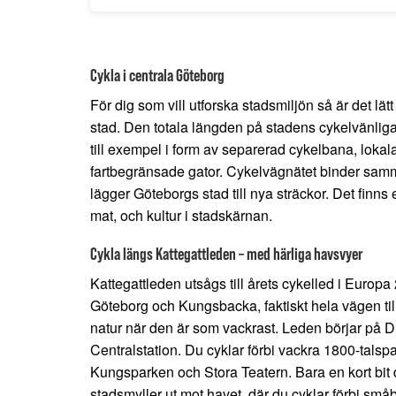
Cykla i centrala Göteborg
För dig som vill utforska stadsmiljön så är det lät
stad. Den totala längden på stadens cykelvänliga
till exempel i form av separerad cykelbana, loka
fartbegränsade gator. Cykelvägnätet binder samm
lägger Göteborgs stad till nya sträckor. Det finns
mat, och kultur i stadskärnan.
Cykla längs Kattegattleden – med härliga havsvyer
Kattegattleden utsågs till årets cykelled i Europ
Göteborg och Kungsbacka, faktiskt hela vägen ti
natur när den är som vackrast. Leden börjar på D
Centralstation. Du cyklar förbi vackra 1800-tals
Kungsparken och Stora Teatern. Bara en kort bit d
stadsmyller ut mot havet, där du cyklar förbi små