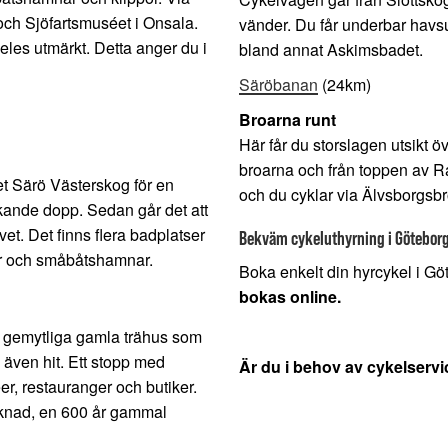
 och Sjöfartsmuséet i Onsala.
vänder. Du får underbar havsu
eles utmärkt. Detta anger du i
bland annat Askimsbadet.
Säröbanan
(24km)
Broarna runt
Här får du storslagen utsikt 
broarna och från toppen av R
tet Särö Västerskog för en
och du cyklar via Älvsborgsb
kande dopp. Sedan går det att
t. Det finns flera badplatser
Bekväm cykeluthyrning i Göteborg 
ar och småbåtshamnar.
Boka enkelt din hyrcykel i G
bokas online.
 gemytliga gamla trähus som
 även hit. Ett stopp med
Är du i behov av cykelserv
r, restauranger och butiker.
rknad, en 600 år gammal