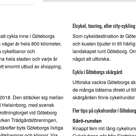
Elcykel, touring, eller city-cykling
t att cykla inne i Göteborgs
Som cykeldestination är Göte
 vägar är hela 800 kilometer,
och kusten bjuder in till härli
la cykelbanor och
landskapet runt Göteborg. Om 
a hela staden och varje år
något att utforska.
 ett enormt utbud av shopping,
Cykla i Göteborgs skärgård
Utforska vackra Göteborgs sk
de många båtarna direkt ut ti
a 2018. Den sträcker sig mellan
skärgården finns cykelrundor
ll Helsinborg, med svensk
Fler tips på cykelrundor i Götebor
rottningtorget vid Göteborg
parken Trädgårdsföreningen,
Särö-rundan
ärefter byts Göteborgs livliga
Knappt fem mil lång cykelrund
båtshamnar och klippor. Via
Cykelvägen går från Slottskoge