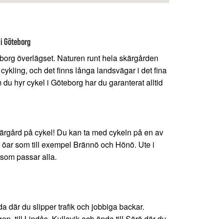
 i Göteborg
borg överlägset. Naturen runt hela skärgården
g cykling, och det finns långa landsvägar i det fina
du hyr cykel i Göteborg har du garanterat alltid
ärgård på cykel! Du kan ta med cykeln på en av
ll öar som till exempel Brännö och Hönö. Ute i
 som passar alla.
g
a där du slipper trafik och jobbiga backar.
n, till Lindås, Kullavik och ända till Särö där du