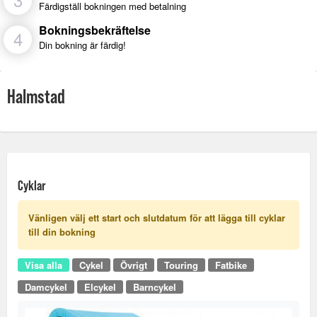
Färdigställ bokningen med betalning
Bokningsbekräftelse
4
Din bokning är färdig!
Halmstad
Cyklar
Vänligen välj ett start och slutdatum för att lägga till cyklar
till din bokning
Visa alla
Cykel
Övrigt
Touring
Fatbike
Damcykel
Elcykel
Barncykel