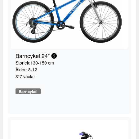
Barncykel 24"
Storlek:130-150 cm
Ålder: 8-12
3*7 växlar
Barncykel