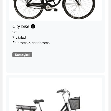
City bike
28"
7-växlad
Fotbroms & handbroms
Damcykel